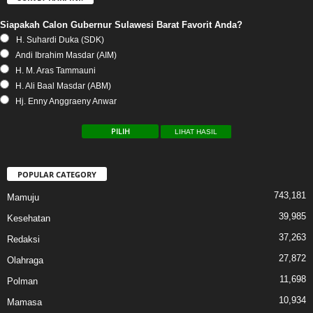
Siapakah Calon Gubernur Sulawesi Barat Favorit Anda?
H. Suhardi Duka (SDK)
Andi Ibrahim Masdar (AIM)
H. M. Aras Tammauni
H. Ali Baal Masdar (ABM)
Hj. Enny Anggraeny Anwar
LIHAT HASIL
POPULAR CATEGORY
743,181
Mamuju
39,985
Kesehatan
37,263
Redaksi
27,872
Olahraga
11,698
Polman
10,934
Mamasa