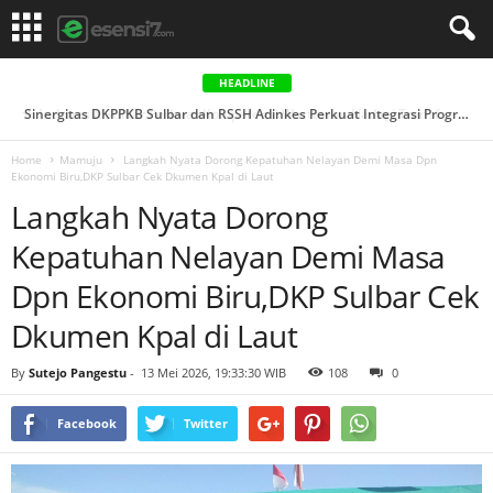
HEADLINE
Sinergitas DKPPKB Sulbar dan RSSH Adinkes Perkuat Integrasi Program AIDS, Tuberkulosis & Malaria di ...
Home
Mamuju
Langkah Nyata Dorong Kepatuhan Nelayan Demi Masa Dpn
Ekonomi Biru,DKP Sulbar Cek Dkumen Kpal di Laut
Langkah Nyata Dorong
Kepatuhan Nelayan Demi Masa
Dpn Ekonomi Biru,DKP Sulbar Cek
Dkumen Kpal di Laut
By
Sutejo Pangestu
-
13 Mei 2026, 19:33:30 WIB
108
0
Facebook
Twitter