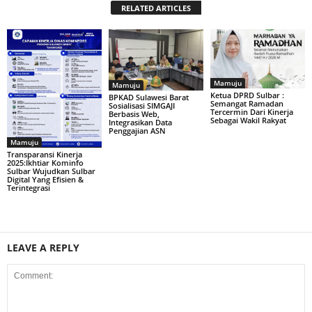
RELATED ARTICLES
Mamuju
Mamuju
Ketua DPRD Sulbar :
BPKAD Sulawesi Barat
Semangat Ramadan
Sosialisasi SIMGAJI
Tercermin Dari Kinerja
Berbasis Web,
Sebagai Wakil Rakyat
Integrasikan Data
Penggajian ASN
Mamuju
Transparansi Kinerja
2025:Ikhtiar Kominfo
Sulbar Wujudkan Sulbar
Digital Yang Efisien &
Terintegrasi
LEAVE A REPLY