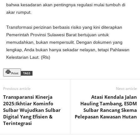
bahwa kesadaran akan pentingnya regulasi mulai tumbuh di
akar rumput.
Transformasi perizinan berbasis risiko yang kini diterapkan
Pemerintah Provinsi Sulawesi Barat bertujuan untuk
memudahkan, bukan mempersulit. Dengan dokumen yang
lengkap, Anda bukan hanya sekadar nelayan, tetapi Pahlawan
Kelestarian Laut. (Rls)
Print
TAGS
Previous article
Next article
Transparansi Kinerja
Atasi Kendala Jalan
2025:Ikhtiar Kominfo
Hauling Tambang, ESDM
Sulbar Wujudkan Sulbar
Sulbar Rancang Skema
Digital Yang Efisien &
Pelepasan Kawasan Hutan
Terintegrasi