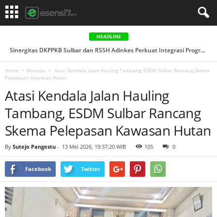
HEADLINE
Sinergitas DKPPKB Sulbar dan RSSH Adinkes Perkuat Integrasi Program AIDS, Tuberkulosis & Malaria di ...
Home
Mamuju
Atasi Kendala Jalan Hauling Tambang, ESDM Sulbar Rancang Skema
Pelepasan Kawasan Hutan
Atasi Kendala Jalan Hauling
Tambang, ESDM Sulbar Rancang
Skema Pelepasan Kawasan Hutan
By
Sutejo Pangestu
-
13 Mei 2026, 19:37:20 WIB
105
0
Facebook
Twitter