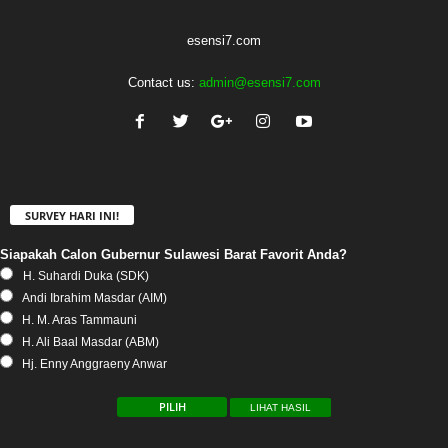
esensi7.com
Contact us:
admin@esensi7.com
SURVEY HARI INI!
Siapakah Calon Gubernur Sulawesi Barat Favorit Anda?
H. Suhardi Duka (SDK)
Andi Ibrahim Masdar (AIM)
H. M. Aras Tammauni
H. Ali Baal Masdar (ABM)
Hj. Enny Anggraeny Anwar
LIHAT HASIL