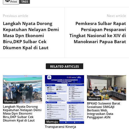
Print
TAGS
Previous article
Next article
Langkah Nyata Dorong
Pemkesra Sulbar Rapat
Kepatuhan Nelayan Demi
Persiapan Pesparawi
Masa Dpn Ekonomi
Tingkat Nasional ke XIV di
Biru,DKP Sulbar Cek
Manokwari Papua Barat
Dkumen Kpal di Laut
RELATED ARTICLES
Mamuju
Mamuju
BPKAD Sulawesi Barat
Langkah Nyata Dorong
Sosialisasi SIMGAJI
Kepatuhan Nelayan Demi
Berbasis Web,
Masa Dpn Ekonomi
Integrasikan Data
Biru,DKP Sulbar Cek
Penggajian ASN
Dkumen Kpal di Laut
Mamuju
Transparansi Kinerja