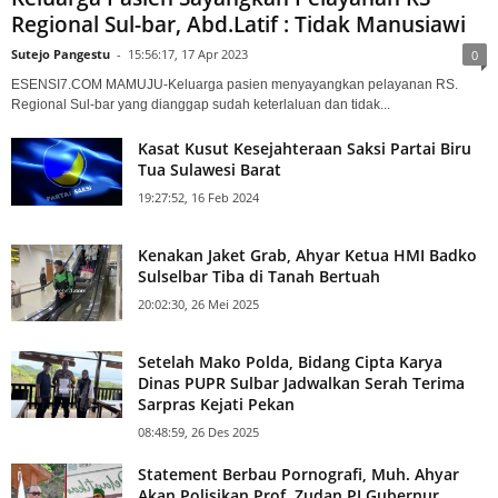
Regional Sul-bar, Abd.Latif : Tidak Manusiawi
Sutejo Pangestu
-
15:56:17, 17 Apr 2023
0
ESENSI7.COM MAMUJU-Keluarga pasien menyayangkan pelayanan RS.
Regional Sul-bar yang dianggap sudah keterlaluan dan tidak...
Kasat Kusut Kesejahteraan Saksi Partai Biru
Tua Sulawesi Barat
19:27:52, 16 Feb 2024
Kenakan Jaket Grab, Ahyar Ketua HMI Badko
Sulselbar Tiba di Tanah Bertuah
20:02:30, 26 Mei 2025
Setelah Mako Polda, Bidang Cipta Karya
Dinas PUPR Sulbar Jadwalkan Serah Terima
Sarpras Kejati Pekan
08:48:59, 26 Des 2025
Statement Berbau Pornografi, Muh. Ahyar
Akan Polisikan Prof. Zudan PJ Gubernur