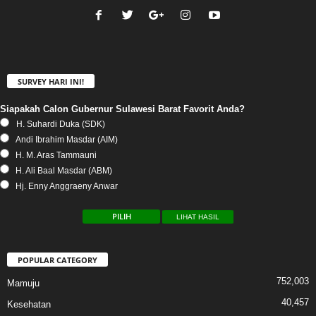
SURVEY HARI INI!
Siapakah Calon Gubernur Sulawesi Barat Favorit Anda?
H. Suhardi Duka (SDK)
Andi Ibrahim Masdar (AIM)
H. M. Aras Tammauni
H. Ali Baal Masdar (ABM)
Hj. Enny Anggraeny Anwar
LIHAT HASIL
POPULAR CATEGORY
752,003
Mamuju
40,457
Kesehatan