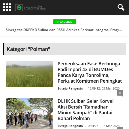
HEADLINE
Sinergitas DKPPKB Sulbar dan RSSH Adinkes Perkuat Integrasi Program AIDS, Tuberkulosis & Malaria di ...
Kategori "Polman"
Pemeriksaan Fase Berbunga
Padi Inpari 42 di BUMDes
Panca Karya Tonrolima,
Perkuat Komitmen Peningkat
Sutejo Pangestu
-
15:09:12, 03 Mar 2026
0
DLHK Sulbar Gelar Korvei
Aksi Bersih “Ramadhan
Minim Sampah” di Pantai
Bahari Polman
Sutejo Pangestu
-
06:45:31, 02 Mar 2026