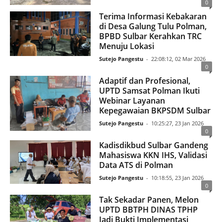
0
Terima Informasi Kebakaran
di Desa Galung Tulu Polman,
BPBD Sulbar Kerahkan TRC
Menuju Lokasi
Sutejo Pangestu
-
22:08:12, 02 Mar 2026
0
Adaptif dan Profesional,
UPTD Samsat Polman Ikuti
Webinar Layanan
Kepegawaian BKPSDM Sulbar
Sutejo Pangestu
-
10:25:27, 23 Jan 2026
0
Kadisdikbud Sulbar Gandeng
Mahasiswa KKN IHS, Validasi
Data ATS di Polman
Sutejo Pangestu
-
10:18:55, 23 Jan 2026
0
Tak Sekadar Panen, Melon
UPTD BBTPH DINAS TPHP
Jadi Bukti Implementasi