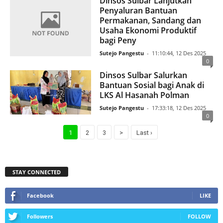
Dinsos Sulbar Lanjutkan
Penyaluran Bantuan
Permakanan, Sandang dan
Usaha Ekonomi Produktif
bagi Peny
Sutejo Pangestu
-
11:10:44, 12 Des 2025
0
Dinsos Sulbar Salurkan
Bantuan Sosial bagi Anak di
LKS Al Hasanah Polman
Sutejo Pangestu
-
17:33:18, 12 Des 2025
0
1
2
3
>
Last ›
STAY CONNECTED
Facebook
LIKE
Followers
FOLLOW