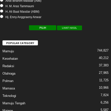
Andi Ibrahim Masdar (AIM)
H. M. Aras Tammauni
H. Ali Baal Masdar (ABM)
Hj. Enny Anggraeny Anwar
LIHAT HASIL
POPULAR CATEGORY
744,827
Mamuju
40,212
Kesehatan
37,383
Redaksi
27,965
Olahraga
11,725
Polman
10,966
Mamasa
7,824
Teknologi
6,256
Mamuju Tengah
5,587
Majene