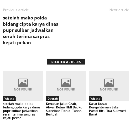
Previous article
Next article
setelah mako polda
bidang cipta karya dinas
pupr sulbar jadwalkan
serah terima sarpras
kejati pekan
RELATED ARTICLES
Wisata
Daerah
Wisata
setelah mako polda
Kenakan Jaket Grab,
Kasat Kusut
bidang cipta karya dinas
Ahyar Ketua HMI Badko
Kesejahteraan Saksi
pupr sulbar jadwalkan
Sulselbar Tiba di Tanah
Partai Biru Tua Sulawesi
serah terima sarpras
Bertuah
Barat
kejati pekan