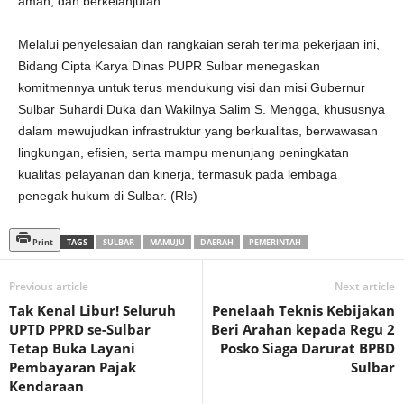
aman, dan berkelanjutan.
Melalui penyelesaian dan rangkaian serah terima pekerjaan ini,
Bidang Cipta Karya Dinas PUPR Sulbar menegaskan
komitmennya untuk terus mendukung visi dan misi Gubernur
Sulbar Suhardi Duka dan Wakilnya Salim S. Mengga, khususnya
dalam mewujudkan infrastruktur yang berkualitas, berwawasan
lingkungan, efisien, serta mampu menunjang peningkatan
kualitas pelayanan dan kinerja, termasuk pada lembaga
penegak hukum di Sulbar. (Rls)
Print
TAGS
SULBAR
MAMUJU
DAERAH
PEMERINTAH
Previous article
Next article
Tak Kenal Libur! Seluruh
Penelaah Teknis Kebijakan
UPTD PPRD se-Sulbar
Beri Arahan kepada Regu 2
Tetap Buka Layani
Posko Siaga Darurat BPBD
Pembayaran Pajak
Sulbar
Kendaraan