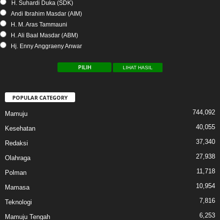
H. Suhardi Duka (SDK)
Andi Ibrahim Masdar (AIM)
H. M. Aras Tammauni
H. Ali Baal Masdar (ABM)
Hj. Enny Anggraeny Anwar
LIHAT HASIL
POPULAR CATEGORY
744,092
Mamuju
40,055
Kesehatan
37,340
Redaksi
27,938
Olahraga
11,718
Polman
10,954
Mamasa
7,816
Teknologi
6,253
Mamuju Tengah