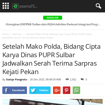
HEADLINE
Sinergitas DKPPKB Sulbar dan RSSH Adinkes Perkuat Integrasi Program AIDS, Tuberkulosis & Malaria di ...
Home
Mamuju
Setelah Mako Polda, Bidang Cipta Karya Dinas PUPR Sulbar
Jadwalkan Serah Terima Sarpras Kejati Pekan
Setelah Mako Polda, Bidang Cipta
Karya Dinas PUPR Sulbar
Jadwalkan Serah Terima Sarpras
Kejati Pekan
By
Sutejo Pangestu
-
26 Des 2025, 08:48:59 WIB
2,562
0
Facebook
Twitter