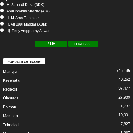
H. Suhardi Duka (SDK)
Andi Ibrahim Masdar (AIM)
H. M. Aras Tammauni
H. Ali Baal Masdar (ABM)
Hj. Enny Anggraeny Anwar
LIHAT HASIL
POPULAR CATEGORY
746,186
Mamuju
40,262
Kesehatan
37,477
Redaksi
27,989
Olahraga
11,737
Polman
10,991
Mamasa
7,827
Teknologi
6,267