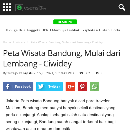
HEADLINE
Diduga Dua Anggota DPRD Mamuju Terlibat Eksploitasi Hutan Lindung, Aktivis Siapkan Laporan ke APH...
Home
Wisata
Peta Wisata Bandung, Mulai dari Lembang - Ciwidey
Peta Wisata Bandung, Mulai dari
Lembang - Ciwidey
By
Sutejo Pangestu
-
15 Jul 2021, 10:19:41 WIB
802
0
Facebook
Twitter
Jakarta Peta wisata Bandung banyak dicari para traveler.
Maklum, Bandung mempunyai banyak sekali destinasi yang
perlu dikunjungi. Apalagi sebagai salah satu destinasi yang
sering dikunjungi, Bandung sudah sangat terkenal baik bagi
wisatawan asing maupun domestik.