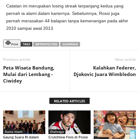
Catatan ini merupakan losing streak terpanjang kedua yang
pernah ia alami dalam kariernya. Sebelumnya, Rossi juga
pernah merasakan 44 balapan tanpa kemenangan pada akhir
2010 sampai awal 2013.
Print
TAGS
METROPOLITAN
OLAHRAGA
Previous article
Next article
Peta Wisata Bandung,
Kalahkan Federer,
Mulai dari Lembang -
Djokovic Juara Wimbledon
Ciwidey
RELATED ARTICLES
Olahraga
Dunia Islam
Crutchlow Finis di Posisi
Gaung Suara RI dalam