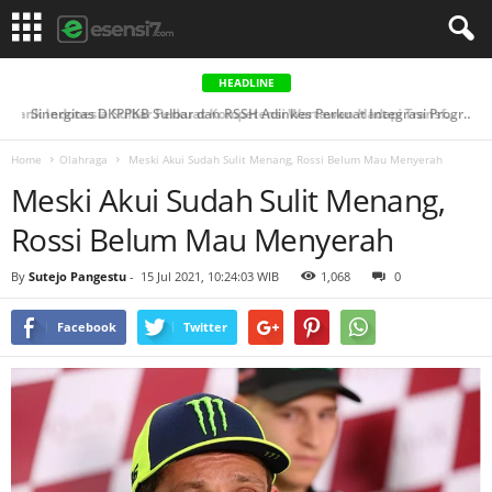
HEADLINE
Bank Indonesia Sulbar Perkuat Kompetensi Wartawan Hadapi Transformasi Jurnalisme Ekonomi Digital...
Sinergitas DKPPKB Sulbar dan RSSH Adinkes Perkuat Integrasi Program AIDS, Tuberkulosis & Malaria di ...
Home
Olahraga
Meski Akui Sudah Sulit Menang, Rossi Belum Mau Menyerah
Meski Akui Sudah Sulit Menang,
Rossi Belum Mau Menyerah
By
Sutejo Pangestu
-
15 Jul 2021, 10:24:03 WIB
1,068
0
Facebook
Twitter