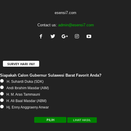
esensi7.com
Contact us:
admin@esensi7.com
SURVEY HARI INI!
Siapakah Calon Gubernur Sulawesi Barat Favorit Anda?
H. Suhardi Duka (SDK)
Andi Ibrahim Masdar (AIM)
H. M. Aras Tammauni
H. Ali Baal Masdar (ABM)
Hj. Enny Anggraeny Anwar
LIHAT HASIL