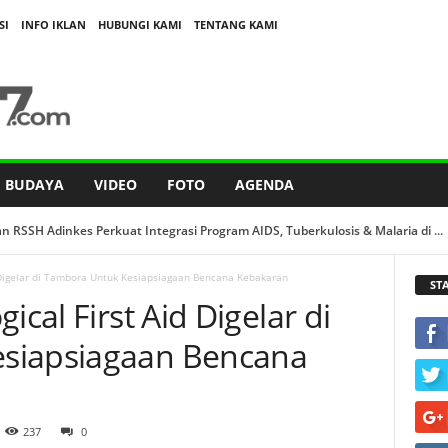
SI
INFO IKLAN
HUBUNGI KAMI
TENTANG KAMI
BUDAYA
VIDEO
FOTO
AGENDA
n RSSH Adinkes Perkuat Integrasi Program AIDS, Tuberkulosis & Malaria di ...
d Digelar di Tambora Untuk Kesiapsiagaan Bencana Kebakaran
ST
ical First Aid Digelar di
siapsiagaan Bencana
237
0