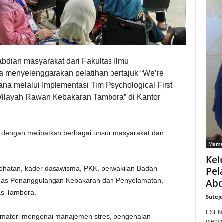
bdian masyarakat dari Fakultas Ilmu
a menyelenggarakan pelatihan bertajuk “We’re
ana melalui Implementasi Tim Psychological First
ilayah Rawan Kebakaran Tambora” di Kantor
i dengan melibatkan berbagai unsur masyarakat dan
Mamu
Kel
esehatan, kader dasawisma, PKK, perwakilan Badan
Pel
nas Penanggulangan Kebakaran dan Penyelamatan,
Abd
as Tambora.
Sutej
ESEN
 materi mengenai manajemen stres, pengenalan
menya