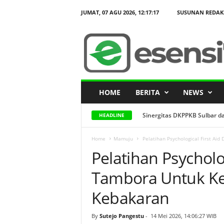
JUMAT, 07 AGU 2026,
12:17:18
SUSUNAN REDAK
P
e
l
a
t
i
h
a
n
P
s
HOME
BERITA
NEWS
y
c
h
o
Sinergitas DKPPKB Sulbar da
HEADLINE
l
o
g
i
Home
Mamuju
Pelatihan Psychological First Ai
c
Pelatihan Psycholog
a
l
F
i
Tambora Untuk Ke
r
s
t
Kebakaran
A
i
d
By
Sutejo Pangestu
-
14 Mei 2026, 14:06:27 WIB
D
i