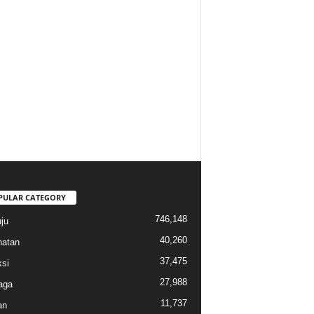
PULAR CATEGORY
746,148
ju
40,260
atan
37,475
si
27,988
aga
11,737
an