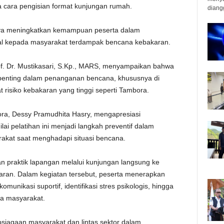
ata cara pengisian format kunjungan rumah.
diangg
paya meningkatkan kemampuan peserta dalam
al kepada masyarakat terdampak bencana kebakaran.
f. Dr. Mustikasari, S.Kp., MARS, menyampaikan bahwa
 penting dalam penanganan bencana, khususnya di
 risiko kebakaran yang tinggi seperti Tambora.
ora, Dessy Pramudhita Hasry, mengapresiasi
lai pelatihan ini menjadi langkah preventif dalam
akat saat menghadapi situasi bencana.
n praktik lapangan melalui kunjungan langsung ke
ran. Dalam kegiatan tersebut, peserta menerapkan
komunikasi suportif, identifikasi stres psikologis, hingga
a masyarakat.
apsiagaan masyarakat dan lintas sektor dalam