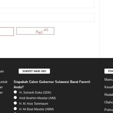
SURVEY HARI INI!
PO
nan
Mamu
Siapakah Calon Gubernur Sulawesi Barat Favorit
untuk
Anda?
Keseh
an
an
H. Suhardi Duka (SDK)
Redak
Andi Ibrahim Masdar (AIM)
Olahr
H. M. Aras Tammauni
H. Ali Baal Masdar (ABM)
Polm