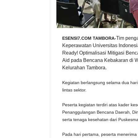
n
c
a
n
a
K
e
b
a
k
Tim penga
ESENSI7.COM TAMBORA-
a
Keperawatan Universitas Indonesi
r
a
Ready! Optimalisasi Mitigasi Benc
n
Aid pada Bencana Kebakaran di W
Kelurahan Tambora.
Kegiatan berlangsung selama dua har
lintas sektor.
Peserta kegiatan terdiri atas kader k
Penanggulangan Bencana Daerah, Di
serta tenaga kesehatan dari Puskesm
Pada hari pertama, peserta menerima