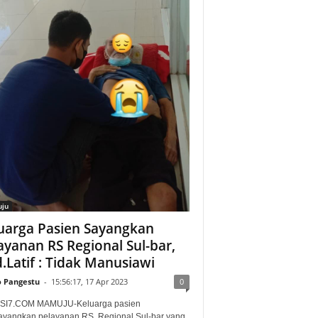
ju
uarga Pasien Sayangkan
ayanan RS Regional Sul-bar,
.Latif : Tidak Manusiawi
o Pangestu
-
15:56:17, 17 Apr 2023
0
SI7.COM MAMUJU-Keluarga pasien
yangkan pelayanan RS. Regional Sul-bar yang