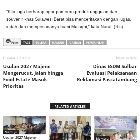
"Kita juga berharap agar pameran produk unggulan dan
souvenir khas Sulawesi Barat bisa menceritakan dengan lugas,
indah dan mempesonanya bumi Malaqbi," kata Nurul. (Rls)
Print
TAGS
SULBAR
MAMUJU
DAERAH
PEMERINTAH
Previous article
Next article
Usulan 2027 Majene
Dinas ESDM Sulbar
Mengerucut, Jalan hingga
Evaluasi Pelaksanaan
Food Estate Masuk
Reklamasi Pascatambang
Prioritas
RELATED ARTICLES
Mamuju
Usulan 2027 Majene
Mamuju