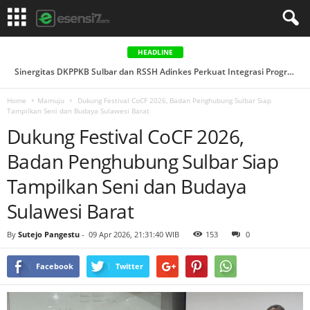
HEADLINE
Sinergitas DKPPKB Sulbar dan RSSH Adinkes Perkuat Integrasi Program AIDS, Tuberkulosis & Malaria di ...
Home
Mamuju
Dukung Festival CoCF 2026, Badan Penghubung Sulbar Siap
Tampilkan Seni dan Budaya Sulawesi Barat
Dukung Festival CoCF 2026,
Badan Penghubung Sulbar Siap
Tampilkan Seni dan Budaya
Sulawesi Barat
By
Sutejo Pangestu
-
09 Apr 2026, 21:31:40 WIB
153
0
Facebook
Twitter