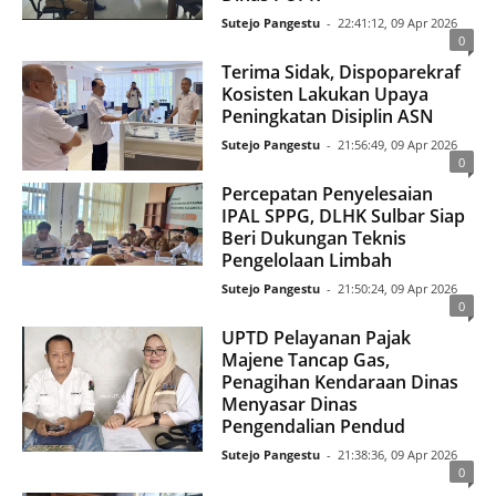
Sutejo Pangestu
-
22:41:12, 09 Apr 2026
0
Terima Sidak, Dispoparekraf
Kosisten Lakukan Upaya
Peningkatan Disiplin ASN
Sutejo Pangestu
-
21:56:49, 09 Apr 2026
0
Percepatan Penyelesaian
IPAL SPPG, DLHK Sulbar Siap
Beri Dukungan Teknis
Pengelolaan Limbah
Sutejo Pangestu
-
21:50:24, 09 Apr 2026
0
UPTD Pelayanan Pajak
Majene Tancap Gas,
Penagihan Kendaraan Dinas
Menyasar Dinas
Pengendalian Pendud
Sutejo Pangestu
-
21:38:36, 09 Apr 2026
0