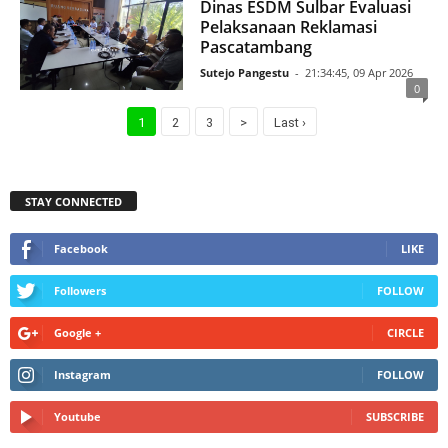
Dinas ESDM Sulbar Evaluasi
Pelaksanaan Reklamasi
Pascatambang
Sutejo Pangestu
-
21:34:45, 09 Apr 2026
0
1
2
3
>
Last ›
STAY CONNECTED
Facebook
LIKE
Followers
FOLLOW
Google +
CIRCLE
Instagram
FOLLOW
Youtube
SUBSCRIBE