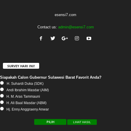
esensi7.com
Contact us:
admin@esensi7.com
SURVEY HARI INI!
Siapakah Calon Gubernur Sulawesi Barat Favorit Anda?
H. Suhardi Duka (SDK)
Andi Ibrahim Masdar (AIM)
H. M. Aras Tammauni
H. Ali Baal Masdar (ABM)
Hj. Enny Anggraeny Anwar
LIHAT HASIL