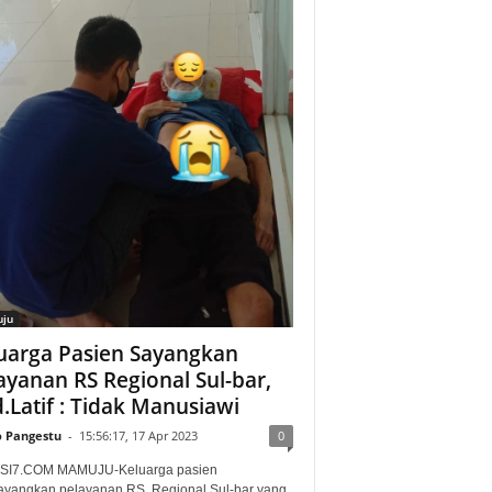
ju
uarga Pasien Sayangkan
ayanan RS Regional Sul-bar,
.Latif : Tidak Manusiawi
o Pangestu
-
15:56:17, 17 Apr 2023
0
SI7.COM MAMUJU-Keluarga pasien
yangkan pelayanan RS. Regional Sul-bar yang