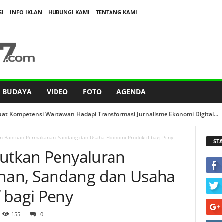
SI
INFO IKLAN
HUBUNGI KAMI
TENTANG KAMI
BUDAYA
VIDEO
FOTO
AGENDA
 Kompetensi Wartawan Hadapi Transformasi Jurnalisme Ekonomi Digital...
an RSSH Adinkes Perkuat Integrasi Program AIDS, Tuberkulosis & Malaria di ...
an Bantuan Permakanan, Sandang dan Usaha Ekonomi Produktif bagi Peny
ST
jutkan Penyaluran
nan, Sandang dan Usaha
 bagi Peny
155
0