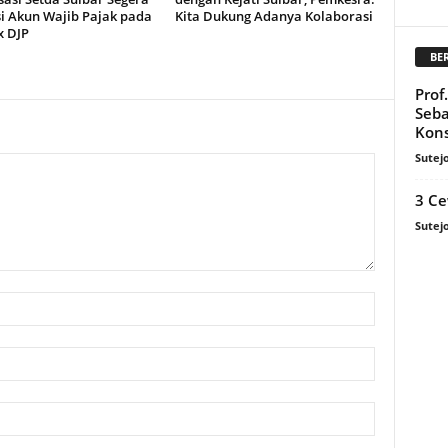
si Akun Wajib Pajak pada
Kita Dukung Adanya Kolaborasi
x DJP
BE
Prof
Seba
Kons
Sutej
3 Ce
Sutej