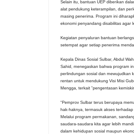
o
Selain itu, bantuan UEP diberikan dal
n
alat pendukung keterampilan, dan per
o
m
masing penerima. Program ini diharap
i
P
ekonomi penyandang disabilitas agar 
r
o
d
u
Kegiatan penyaluran bantuan berlangs
k
t
setempat agar setiap penerima menda
i
f
b
Kepala Dinas Sosial Sulbar, Abdul Wah
a
g
Sahid, menegaskan bahwa program in
i
P
perlindungan sosial dan mewujudkan k
e
n
rentan untuk mendukung Visi Misi Gub
y
Mengga, terkait ”pengentasan kemiskin
“Pemprov Sulbar terus berupaya mema
hak-haknya, termasuk akses terhadap
Melalui program permakanan, sandang,
saudara-saudara kita agar lebih mandi
dalam kehidupan sosial maupun ekonomi