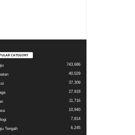
PULAR CATEGORY
743,686
ju
40,029
atan
37,309
si
27,918
aga
11,716
an
10,940
sa
7,814
logi
6,245
ju Tengah