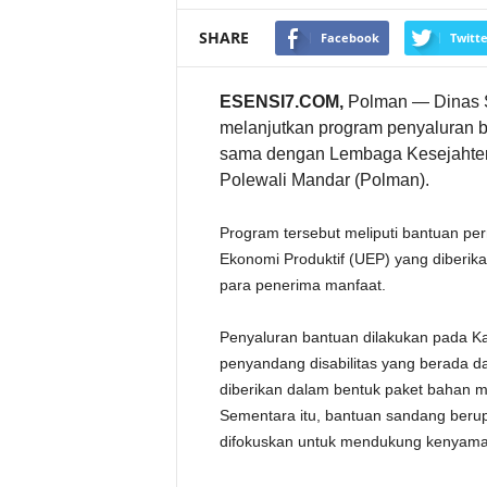
a
n
SHARE
Facebook
Twitte
t
u
a
n
P
ESENSI7.COM,
Polman — Dinas So
e
r
melanjutkan program penyaluran ba
m
a
sama dengan Lembaga Kesejahtera
k
Polewali Mandar (Polman).
a
n
a
n
Program tersebut meliputi bantuan p
,
S
Ekonomi Produktif (UEP) yang diberik
a
n
para penerima manfaat.
d
a
n
g
Penyaluran bantuan dilakukan pada K
d
penyandang disabilitas yang berada 
a
n
diberikan dalam bentuk paket bahan m
U
s
Sementara itu, bantuan sandang berup
a
h
difokuskan untuk mendukung kenyama
a
E
k