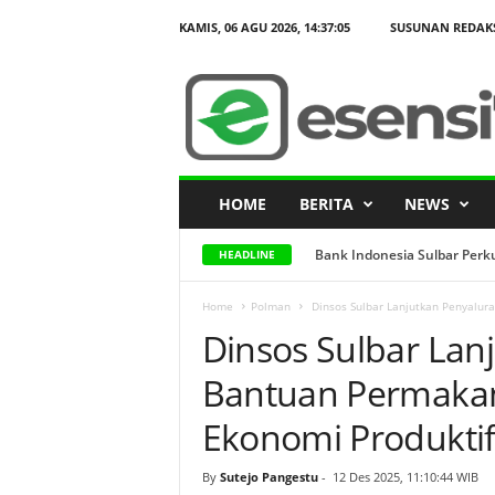
KAMIS, 06 AGU 2026,
14:37:06
SUSUNAN REDAK
D
i
n
s
o
s
S
u
l
b
a
HOME
BERITA
NEWS
r
L
a
n
Bank Indonesia Sulbar Perkuat
Sinergitas DKPPKB Sulbar d
HEADLINE
j
u
t
k
Home
Polman
Dinsos Sulbar Lanjutkan Penyalur
a
Dinsos Sulbar Lan
n
P
e
n
Bantuan Permaka
y
a
l
Ekonomi Produktif
u
r
a
By
Sutejo Pangestu
-
12 Des 2025, 11:10:44 WIB
n
B