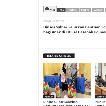
Print
TAGS
POLMAN
SULBAR
MAMUJU
Previous article
Dinsos Sulbar Salurkan Bantuan So
bagi Anak di LKS Al Hasanah Polma
RELATED ARTICLES
Polman
Mamuju
Dinsos Sulbar Salurkan
Nur Ra
Bantuan Sosial bagi Anak di LKS
Organis