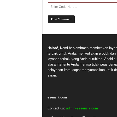
Haloo!
, Kami berkomitmen memberikan laya
terbaik untuk Anda, menyediakan produk dan
layanan terbaik yang Anda butuhkan. Apabila 
alasan tertentu Anda merasa tidak puas deng
pelayanan kami dapat menyampaikan kritik d
saran.
esensi7.com
Contact us:
admin@esensi7.com