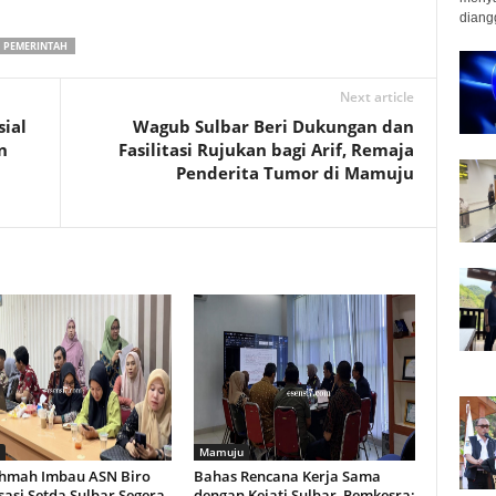
diangg
PEMERINTAH
Next article
sial
Wagub Sulbar Beri Dukungan dan
n
Fasilitasi Rujukan bagi Arif, Remaja
Penderita Tumor di Mamuju
Mamuju
hmah Imbau ASN Biro
Bahas Rencana Kerja Sama
asi Setda Sulbar Segera
dengan Kejati Sulbar, Pemkesra: