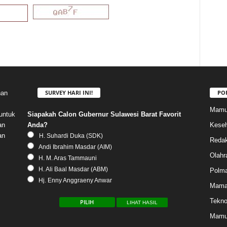
SURVEY HARI INI!
PO
nan
Mamu
Siapakah Calon Gubernur Sulawesi Barat Favorit
untuk
Anda?
Keseh
an
an
H. Suhardi Duka (SDK)
Redak
Andi Ibrahim Masdar (AIM)
Olahr
H. M. Aras Tammauni
H. Ali Baal Masdar (ABM)
Polm
Hj. Enny Anggraeny Anwar
Mama
Tekno
LIHAT HASIL
Mamu