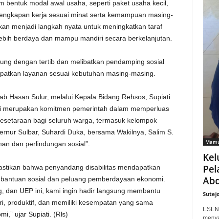
am bentuk modal awal usaha, seperti paket usaha kecil,
lengkapan kerja sesuai minat serta kemampuan masing-
kan menjadi langkah nyata untuk meningkatkan taraf
lebih berdaya dan mampu mandiri secara berkelanjutan.
ung dengan tertib dan melibatkan pendamping sosial
patkan layanan sesuai kebutuhan masing-masing.
ab Hasan Sulur, melalui Kepala Bidang Rehsos, Supiati
i merupakan komitmen pemerintah dalam memperluas
esetaraan bagi seluruh warga, termasuk kelompok
ernur Sulbar, Suhardi Duka, bersama Wakilnya, Salim S.
Mamu
an dan perlindungan sosial”.
Kel
Pel
stikan bahwa penyandang disabilitas mendapatkan
Abd
 bantuan sosial dan peluang pemberdayaan ekonomi.
 dan UEP ini, kami ingin hadir langsung membantu
Sutej
ri, produktif, dan memiliki kesempatan yang sama
ESEN
,” ujar Supiati. (Rls)
menya