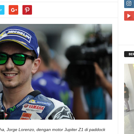
r
BE
, Jorge Lorenzo, dengan motor Jupiter Z1 di paddock