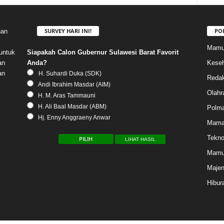
SURVEY HARI INI!
PO
nan
Mamu
Siapakah Calon Gubernur Sulawesi Barat Favorit
untuk
Anda?
Keseh
an
an
H. Suhardi Duka (SDK)
Redak
Andi Ibrahim Masdar (AIM)
Olahr
H. M. Aras Tammauni
H. Ali Baal Masdar (ABM)
Polm
Hj. Enny Anggraeny Anwar
Mama
Tekno
LIHAT HASIL
Mamu
Maje
Hibur