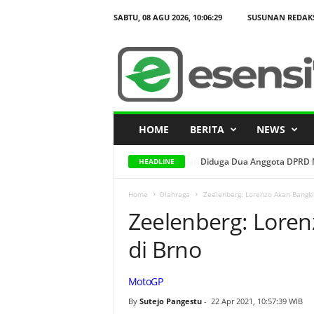
SABTU, 08 AGU 2026,
10:06:30
SUSUNAN REDAK
Z
e
e
l
e
n
b
e
r
g
:
HOME
BERITA
NEWS
L
o
r
e
Diduga Dua Anggota DPRD Ma
HEADLINE
n
z
o
A
Home
Olahraga
Zeelenberg: Lorenzo Akan Bangk
k
Zeelenberg: Lore
a
n
B
a
di Brno
n
g
k
i
MotoGP
t
m
By
Sutejo Pangestu
-
22 Apr 2021, 10:57:39 WIB
e
l