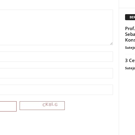
BE
Prof
Seba
Kons
Sutej
3 Ce
Sutej