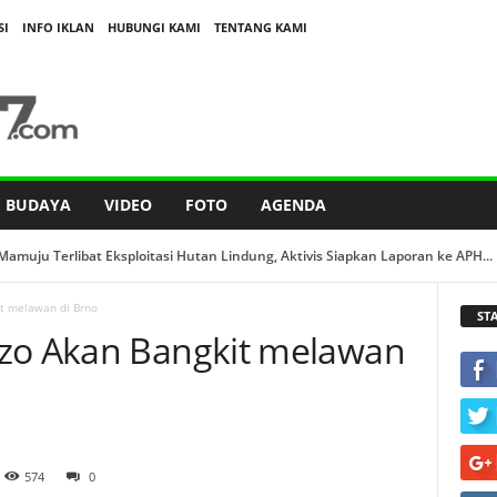
SI
INFO IKLAN
HUBUNGI KAMI
TENTANG KAMI
BUDAYA
VIDEO
FOTO
AGENDA
muju Terlibat Eksploitasi Hutan Lindung, Aktivis Siapkan Laporan ke APH...
it melawan di Brno
ST
nzo Akan Bangkit melawan
574
0