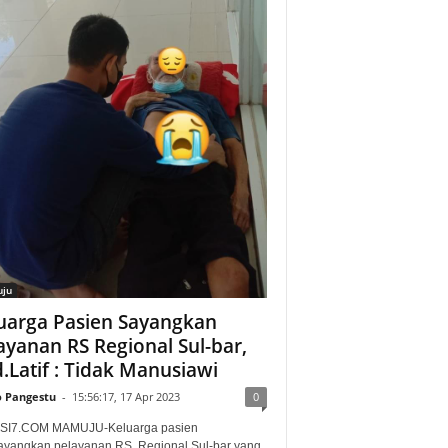
ju
uarga Pasien Sayangkan
ayanan RS Regional Sul-bar,
.Latif : Tidak Manusiawi
o Pangestu
-
15:56:17, 17 Apr 2023
0
SI7.COM MAMUJU-Keluarga pasien
yangkan pelayanan RS. Regional Sul-bar yang