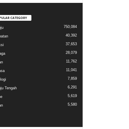
PULAR CATEGORY
750,084
ju
40,392
atan
37,653
si
28,079
aga
11,762
an
11,041
sa
7,859
logi
6,291
ju Tengah
5,619
ne
5,580
an