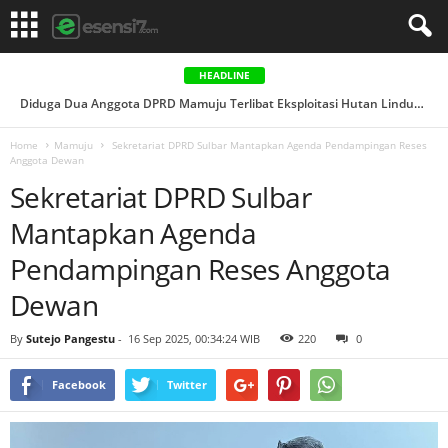
HEADLINE
Diduga Dua Anggota DPRD Mamuju Terlibat Eksploitasi Hutan Lindung, Aktivis Siapkan Laporan ke APH...
Home
Mamuju
Sekretariat DPRD Sulbar Mantapkan Agenda Pendampingan Reses
Anggota Dewan
Sekretariat DPRD Sulbar
Mantapkan Agenda
Pendampingan Reses Anggota
Dewan
By
Sutejo Pangestu
-
16 Sep 2025, 00:34:24 WIB
220
0
Facebook
Twitter