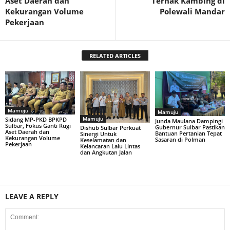
Aset Daerah dan
Ternak Kambing di
Kekurangan Volume
Polewali Mandar
Pekerjaan
RELATED ARTICLES
Mamuju
Mamuju
Mamuju
Sidang MP-PKD BPKPD
Junda Maulana Dampingi
Sulbar, Fokus Ganti Rugi
Gubernur Sulbar Pastikan
Dishub Sulbar Perkuat
Aset Daerah dan
Bantuan Pertanian Tepat
Sinergi Untuk
Kekurangan Volume
Sasaran di Polman
Keselamatan dan
Pekerjaan
Kelancaran Lalu Lintas
dan Angkutan Jalan
LEAVE A REPLY