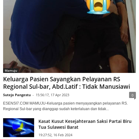
Mamuju
Keluarga Pasien Sayangkan Pelayanan RS
Regional Sul-bar, Abd.Latif : Tidak Manusiawi
Sutejo Pangestu
-
15:56:17, 17 Apr 2023
0
ESENSI7.COM MAMUJU-Keluarga pasien menyayangkan pelayanan RS.
Regional Sul-bar yang dianggap sudah keterlaluan dan tidak...
Kasat Kusut Kesejahteraan Saksi Partai Biru
Tua Sulawesi Barat
19:27:52, 16 Feb 2024