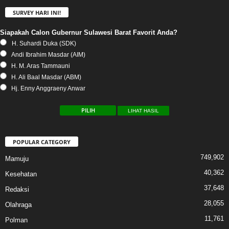
SURVEY HARI INI!
Siapakah Calon Gubernur Sulawesi Barat Favorit Anda?
H. Suhardi Duka (SDK)
Andi Ibrahim Masdar (AIM)
H. M. Aras Tammauni
H. Ali Baal Masdar (ABM)
Hj. Enny Anggraeny Anwar
LIHAT HASIL
POPULAR CATEGORY
749,902
Mamuju
40,362
Kesehatan
37,648
Redaksi
28,055
Olahraga
11,761
Polman