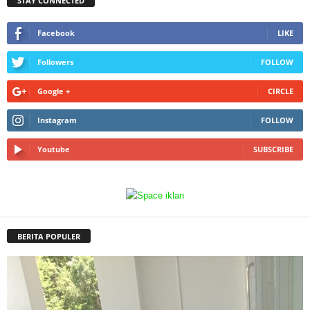
STAY CONNECTED
Facebook
LIKE
Followers
FOLLOW
Google +
CIRCLE
Instagram
FOLLOW
Youtube
SUBSCRIBE
BERITA POPULER