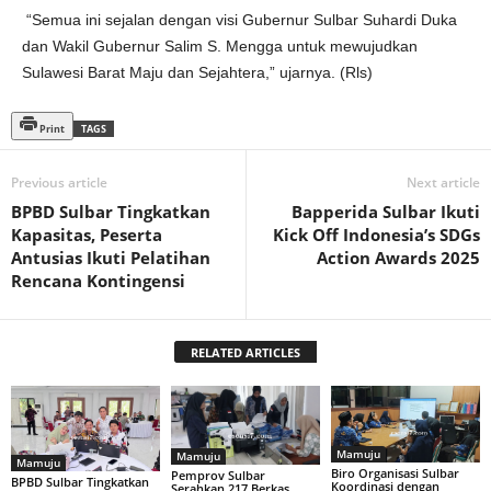
“Semua ini sejalan dengan visi Gubernur Sulbar Suhardi Duka
dan Wakil Gubernur Salim S. Mengga untuk mewujudkan
Sulawesi Barat Maju dan Sejahtera,” ujarnya. (Rls)
Print
TAGS
Previous article
Next article
BPBD Sulbar Tingkatkan
Bapperida Sulbar Ikuti
Kapasitas, Peserta
Kick Off Indonesia’s SDGs
Antusias Ikuti Pelatihan
Action Awards 2025
Rencana Kontingensi
RELATED ARTICLES
Mamuju
Mamuju
Mamuju
Biro Organisasi Sulbar
Pemprov Sulbar
BPBD Sulbar Tingkatkan
Koordinasi dengan
Serahkan 217 Berkas