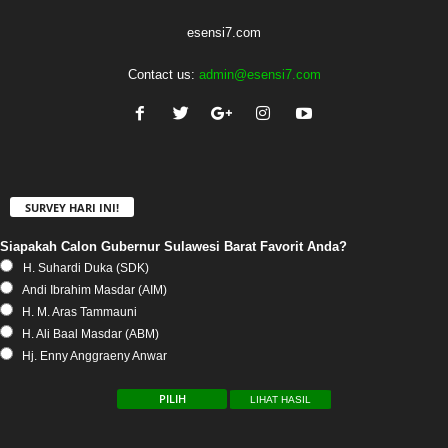
esensi7.com
Contact us:
admin@esensi7.com
SURVEY HARI INI!
Siapakah Calon Gubernur Sulawesi Barat Favorit Anda?
H. Suhardi Duka (SDK)
Andi Ibrahim Masdar (AIM)
H. M. Aras Tammauni
H. Ali Baal Masdar (ABM)
Hj. Enny Anggraeny Anwar
LIHAT HASIL