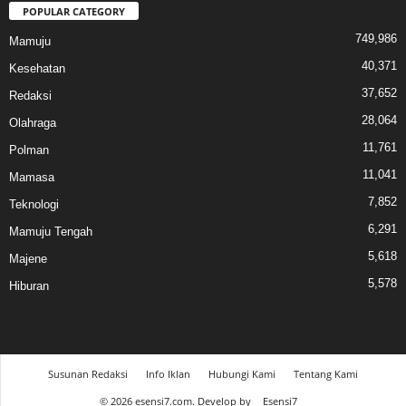
POPULAR CATEGORY
749,986
Mamuju
40,371
Kesehatan
37,652
Redaksi
28,064
Olahraga
11,761
Polman
11,041
Mamasa
7,852
Teknologi
6,291
Mamuju Tengah
5,618
Majene
5,578
Hiburan
Susunan Redaksi
Info Iklan
Hubungi Kami
Tentang Kami
© 2026 esensi7.com. Develop by
Esensi7