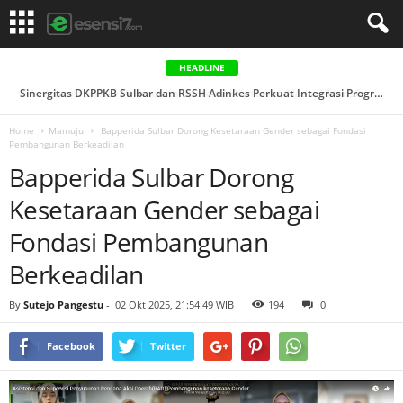
HEADLINE
Sinergitas DKPPKB Sulbar dan RSSH Adinkes Perkuat Integrasi Program AIDS, Tuberkulosis & Malaria di ...
Home
Mamuju
Bapperida Sulbar Dorong Kesetaraan Gender sebagai Fondasi
Pembangunan Berkeadilan
Bapperida Sulbar Dorong
Kesetaraan Gender sebagai
Fondasi Pembangunan
Berkeadilan
By
Sutejo Pangestu
-
02 Okt 2025, 21:54:49 WIB
194
0
Facebook
Twitter