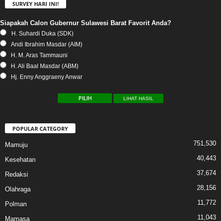
SURVEY HARI INI!
Siapakah Calon Gubernur Sulawesi Barat Favorit Anda?
H. Suhardi Duka (SDK)
Andi Ibrahim Masdar (AIM)
H. M. Aras Tammauni
H. Ali Baal Masdar (ABM)
Hj. Enny Anggraeny Anwar
LIHAT HASIL
POPULAR CATEGORY
751,530
Mamuju
40,443
Kesehatan
37,674
Redaksi
28,156
Olahraga
11,772
Polman
11,043
Mamasa