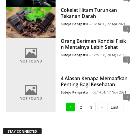
Cokelat Hitam Turunkan
Tekanan Darah
Sutejo Pangestu
-
07:34:00, 22 Apr 2021
0
Orang Beriman Kondisi Fisik
n Mentalnya Lebih Sehat
Sutejo Pangestu
-
08:51:08, 20 Agu 2021
0
4 Alasan Kenapa Memaafkan
Penting Bagi Kesehatan
Sutejo Pangestu
-
08:14:51, 17 Nov 2021
0
1
2
3
>
Last ›
STAY CONNECTED