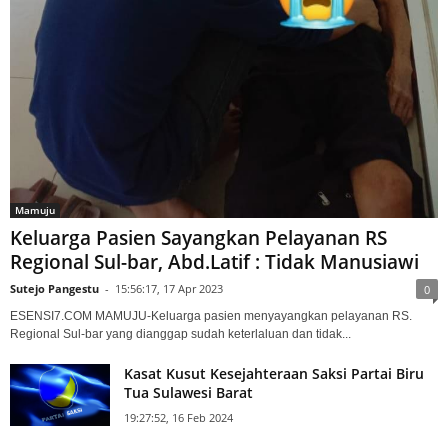
Mamuju
Keluarga Pasien Sayangkan Pelayanan RS
Regional Sul-bar, Abd.Latif : Tidak Manusiawi
Sutejo Pangestu
-
15:56:17, 17 Apr 2023
0
ESENSI7.COM MAMUJU-Keluarga pasien menyayangkan pelayanan RS.
Regional Sul-bar yang dianggap sudah keterlaluan dan tidak...
Kasat Kusut Kesejahteraan Saksi Partai Biru
Tua Sulawesi Barat
19:27:52, 16 Feb 2024