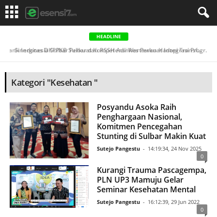
HEADLINE
Bank Indonesia Sulbar Perkuat Kompetensi Wartawan Hadapi Transformasi Jurnalisme Ekonomi Digital...
Sinergitas DKPPKB Sulbar dan RSSH Adinkes Perkuat Integrasi Program AIDS, Tuberkulosis & Malaria di ...
Kategori "Kesehatan "
Posyandu Asoka Raih
Penghargaan Nasional,
Komitmen Pencegahan
Stunting di Sulbar Makin Kuat
Sutejo Pangestu
-
14:19:34, 24 Nov 2025
0
Kurangi Trauma Pascagempa,
PLN UP3 Mamuju Gelar
Seminar Kesehatan Mental
Sutejo Pangestu
-
16:12:39, 29 Jun 2022
0