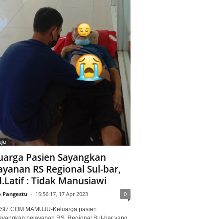
ju
uarga Pasien Sayangkan
ayanan RS Regional Sul-bar,
.Latif : Tidak Manusiawi
o Pangestu
-
15:56:17, 17 Apr 2023
0
SI7.COM MAMUJU-Keluarga pasien
yangkan pelayanan RS. Regional Sul-bar yang