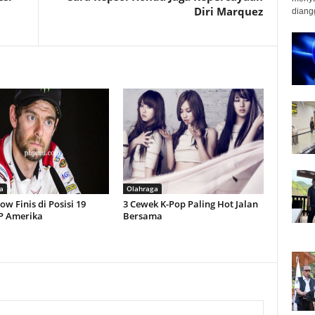
Diri Marquez
diangg
a
Olahraga
ow Finis di Posisi 19
3 Cewek K-Pop Paling Hot Jalan
 Amerika
Bersama