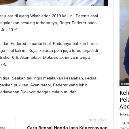
juara di ajang Wimbledon 2019 kali ini. Petenis asal
mengalahkan pesaing terberatnya, Roger Federer pada
Juli 2019.
ic dan Federed di partai final. Keduanya bahkan harus
a final kali ini. Kejar-kejaran poin juga terus terjadi di
 skor 6-6. Akan tetapi, Djokovic akhirnya mampu
7-5.
an tiga. Seakan tak ingin melakukan kesalahan, kedua
Mamu
paskan pukulan. Akan tetapi, Federer yang lebih
Kel
erlawanan Djokovic dengan cukup mudah.
Pel
Abd
Sutej
Next article
ESEN
ssi
Cara Repsol Honda Jaga Kepercayaan
menya