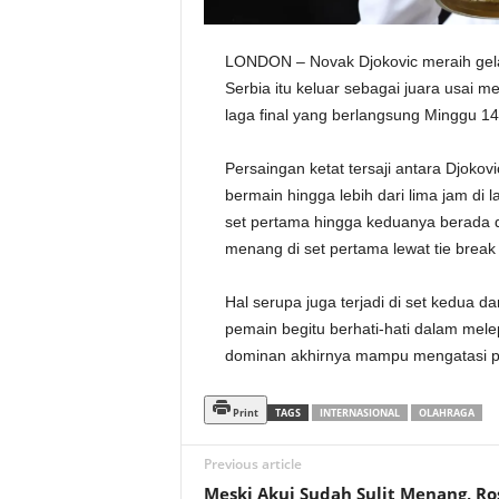
LONDON – Novak Djokovic meraih gelar 
Serbia itu keluar sebagai juara usai 
laga final yang berlangsung Minggu 14 
Persaingan ketat tersaji antara Djokov
bermain hingga lebih dari lima jam di lag
set pertama hingga keduanya berada di
menang di set pertama lewat tie break 
Hal serupa juga terjadi di set kedua d
pemain begitu berhati-hati dalam mele
dominan akhirnya mampu mengatasi p
Print
TAGS
INTERNASIONAL
OLAHRAGA
Previous article
Meski Akui Sudah Sulit Menang, Ro