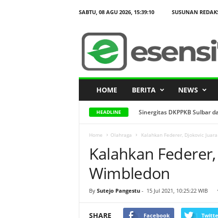
SABTU, 08 AGU 2026,
15:39:11
SUSUNAN REDAK
K
a
l
a
h
k
a
n
F
e
d
HOME
BERITA
NEWS
e
r
e
r
Sinergitas DKPPKB Sulbar da
HEADLINE
,
D
j
o
Home
Olahraga
Kalahkan Federer, Djokovic Juar
k
Kalahkan Federer, 
o
v
i
c
Wimbledon
J
u
a
By
Sutejo Pangestu
-
15 Jul 2021, 10:25:22 WIB
r
a
W
i
SHARE
Facebook
Twitte
m