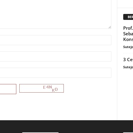
BE
Prof
Seba
Kons
Sutej
3 Ce
Sutej